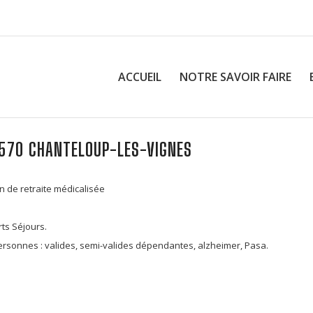
ACCUEIL
NOTRE SAVOIR FAIRE
8570 CHANTELOUP-LES-VIGNES
n de retraite médicalisée
rts Séjours.
sonnes : valides, semi-valides dépendantes, alzheimer, Pasa.